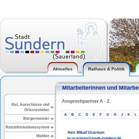
Aktuelles
Rathaus & Politik
Mitarbeiterinnen und Mitarbe
Ansprechpartner A - Z
Rat, Ausschüsse und
Ortsvorsteher
A
B
C
D
E
F
G
H
J
K
L
Bürgermeister
Ratsinformationssystem
Herr Mikail Ucarman
Wahlen
m.ucarman@stadt-sundern.de