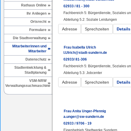
Rathaus Online
02933 / 81 - 300
Fachbereich 5: Bürgerdienste, Soziales 
Ihr Anliegen
Abteilung 5.2: Soziale Leistungen
Ortsrecht
Adresse
Sprechzeiten
Details
Formulare
Die Stadtverwaltung
Mitarbeiterinnen und
Frau Isabella Ulrich
Mitarbeiter
I.Ulrich@stadt-sundern.de
Datenschutz
02933/ 81-306
Fachbereich 5: Bürgerdienste, Soziales 
Stadtentwicklung &
Stadtplanung
Abteilung 5.3: Jobcenter
VSM-NRW
Adresse
Sprechzeiten
Details
Verwaltungssuchmaschine
Frau Anita Unger-Pfennig
a.unger@sw-sundern.de
02933 / 9706 - 19
Eigenbetrieb Stadtwerke Sundern