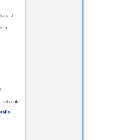
ales und
chutz
d
kmalschutz
tails