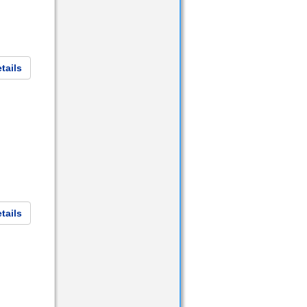
tails
tails