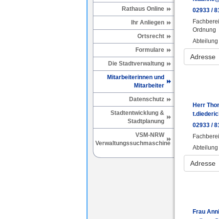
Rathaus Online
02933 / 8
Fachberei
Ihr Anliegen
Ordnung
Ortsrecht
Abteilung
Formulare
Adresse
Die Stadtverwaltung
Mitarbeiterinnen und
Mitarbeiter
Datenschutz
Herr Tho
Stadtentwicklung &
t.diederi
Stadtplanung
02933 / 8
VSM-NRW
Fachberei
Verwaltungssuchmaschine
Abteilung 
Adresse
Frau Anni