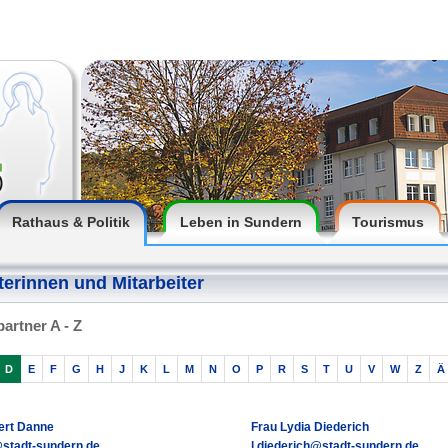
Rathaus & Politik
Leben in Sundern
Tourismus
terinnen und Mitarbeiter
artner A - Z
D
E
F
G
H
J
K
L
M
N
O
P
R
S
T
U
V
W
Z
Ä
ert Danne
Frau Lydia Diederich
stadt-sundern.de
l.diederich@stadt-sundern.de