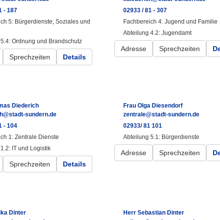
1 - 187
02933 / 81 - 307
ch 5: Bürgerdienste, Soziales und
Fachbereich 4: Jugend und Familie
Abteilung 4.2: Jugendamt
 5.4: Ordnung und Brandschutz
Adresse
Sprechzeiten
De
Sprechzeiten
Details
mas Diederich
Frau Olga Diesendorf
ch@stadt-sundern.de
zentrale@stadt-sundern.de
1 - 104
02933/ 81 101
ch 1: Zentrale Dienste
Abteilung 5.1: Bürgerdienste
1.2: IT und Logistik
Adresse
Sprechzeiten
De
Sprechzeiten
Details
ka Dinter
Herr Sebastian Dinter