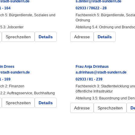
@stadt-sundern.de
s.dinter@stadt-sundern.de
1 - 164
02933 / 78622 - 28
ch 5: Bürgerdienste, Soziales und
Fachbereich 5: Bürgerdienste, Sozi
Ordnung
 5.3: Jobcenter
Abteilung 5.4: Ordnung und Brands
Sprechzeiten
Details
Adresse
Details
rin Drees
Frau Anja Drinhaus
stadt-sundern.de
a.drinhaus@stadt-sundern.de
1 - 169
02933 / 81 - 239
ch 2: Finanzen
Fachbereich 3: Stadtentwicklung un
öffentliche Infrastruktur
 2.2: Auftragsservice, Buchhaltung
Abteilung 3.5: Bauordnung und Den
Sprechzeiten
Details
Adresse
Sprechzeiten
De