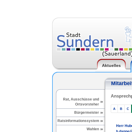
Aktuelles
Mitarbei
Ansprechp
Rat, Ausschüsse und
Ortsvorsteher
A
B
C
Bürgermeister
Ratsinformationssystem
Herr Hub
Wahlen
h.danne@