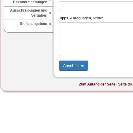
Bekanntmachungen
Ausschreibungen und
Vergaben
Tipps, Anregungen, Kritik
*
Stellenangebote
Zum Anfang der Seite
Seite dr