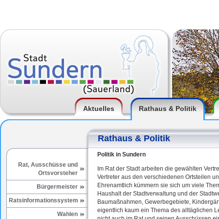
Aktuelles
Rathaus & Politik
Rathaus & Politik
Politik in Sundern
Rat, Ausschüsse und
Im Rat der Stadt arbeiten die gewählten Vertr
Ortsvorsteher
Vertreter aus den verschiedenen Ortsteilen un
Ehrenamtlich kümmern sie sich um viele The
Bürgermeister
Haushalt der Stadtverwaltung und der Stadtw
Ratsinformationssystem
Baumaßnahmen, Gewerbegebiete, Kindergärte
eigentlich kaum ein Thema des alltäglichen 
Wahlen
nicht auch im Rat und seinen Ausschüssen ei