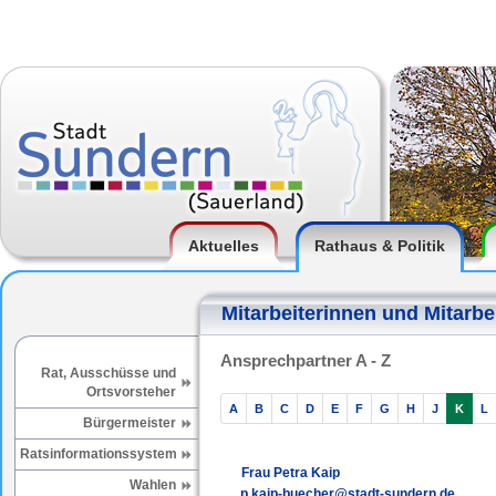
Aktuelles
Rathaus & Politik
Mitarbeiterinnen und Mitarbe
Ansprechpartner A - Z
Rat, Ausschüsse und
Ortsvorsteher
A
B
C
D
E
F
G
H
J
K
L
Bürgermeister
Ratsinformationssystem
Frau Petra Kaip
Wahlen
p.kaip-buecher@stadt-sundern.de