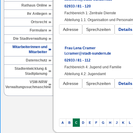
Rathaus Online
02933 / 81 - 120
Fachbereich 1: Zentrale Dienste
Ihr Anliegen
Abteilung 1.1: Organisation und Persona
Ortsrecht
Adresse
Sprechzeiten
Details
Formulare
Die Stadtverwaltung
Mitarbeiterinnen und
Frau Lena Cramer
Mitarbeiter
l.cramer@stadt-sundern.de
Datenschutz
02933 / 81 - 112
Fachbereich 4: Jugend und Familie
Stadtentwicklung &
Stadtplanung
Abteilung 4.2: Jugendamt
VSM-NRW
Adresse
Sprechzeiten
Details
Verwaltungssuchmaschine
A
B
C
D
E
F
G
H
J
K
L