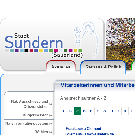
Aktuelles
Rathaus & Politik
Mitarbeiterinnen und Mitarbe
Ansprechpartner A - Z
Rat, Ausschüsse und
Ortsvorsteher
A
B
C
D
E
F
G
H
J
K
L
Bürgermeister
Ratsinformationssystem
Frau Louisa Clement
Wahlen
l.clement@stadt-sundern.de