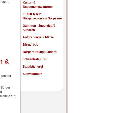
33/81-0
Kultur- &
Begegnungszentrum
LEADERsein!
Bürgerregion am Sorpesee
Gammon - Jugendcafé
Sundern
Aufgrabungsrichtlinie
Bürgerbus
Bürgerstiftung Sundern
Jobzentrale HSK
n &
Stadtbücherei
Südwestfalen
ngen der
 Bürger
nd
 direkt auf