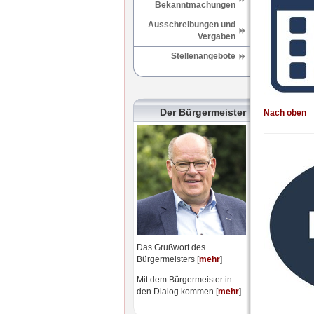
Bekanntmachungen
Ausschreibungen und
Vergaben
Stellenangebote
Der Bürgermeister
Nach oben
Das Grußwort des
Bürgermeisters [
mehr
]
Mit dem Bürgermeister in
den Dialog kommen [
mehr
]