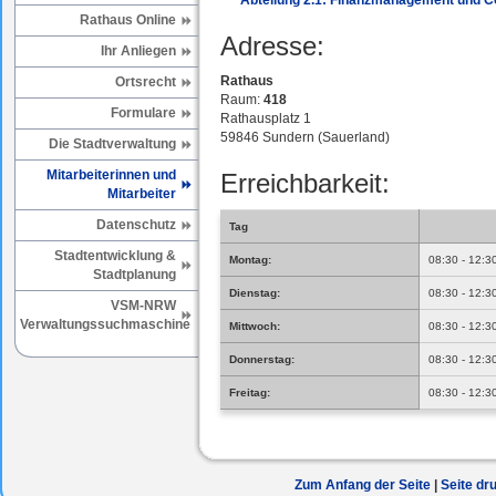
Abteilung 2.1: Finanzmanagement und Co
Rathaus Online
Adresse:
Ihr Anliegen
Rathaus
Ortsrecht
Raum:
418
Formulare
Rathausplatz 1
59846 Sundern (Sauerland)
Die Stadtverwaltung
Mitarbeiterinnen und
Erreichbarkeit:
Mitarbeiter
Datenschutz
Tag
Stadtentwicklung &
Montag:
08:30 - 12:3
Stadtplanung
Dienstag:
08:30 - 12:3
VSM-NRW
Verwaltungssuchmaschine
Mittwoch:
08:30 - 12:3
Donnerstag:
08:30 - 12:3
Freitag:
08:30 - 12:3
Zum Anfang der Seite
Seite dr