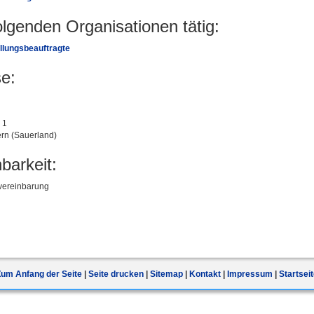
folgenden Organisationen tätig:
llungsbeauftragte
e:
 1
rn (Sauerland)
barkeit:
vereinbarung
Zum Anfang der Seite
Seite drucken
Sitemap
Kontakt
Impressum
Startsei