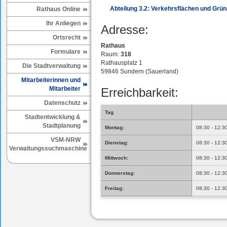
Abteilung 3.2: Verkehrsflächen und Grü
Rathaus Online
Ihr Anliegen
Adresse:
Ortsrecht
Rathaus
Formulare
Raum:
318
Rathausplatz 1
Die Stadtverwaltung
59846 Sundern (Sauerland)
Mitarbeiterinnen und
Mitarbeiter
Erreichbarkeit:
Datenschutz
Tag
Stadtentwicklung &
Stadtplanung
Montag:
08:30 - 12:3
VSM-NRW
Dienstag:
08:30 - 12:3
Verwaltungssuchmaschine
Mittwoch:
08:30 - 12:3
Donnerstag:
08:30 - 12:3
Freitag:
08:30 - 12:3