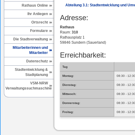
Abteilung 3.1: Stadtentwicklung und Um
Rathaus Online
Ihr Anliegen
Adresse:
Ortsrecht
Rathaus
Formulare
Raum:
310
Rathausplatz 1
Die Stadtverwaltung
59846 Sundern (Sauerland)
Mitarbeiterinnen und
Mitarbeiter
Erreichbarkeit:
Datenschutz
Tag
Stadtentwicklung &
Stadtplanung
Montag:
08:30 - 12:3
VSM-NRW
Dienstag:
08:30 - 12:3
Verwaltungssuchmaschine
Mittwoch:
08:30 - 12:3
Donnerstag:
08:30 - 12:3
Freitag:
08:30 - 12:3