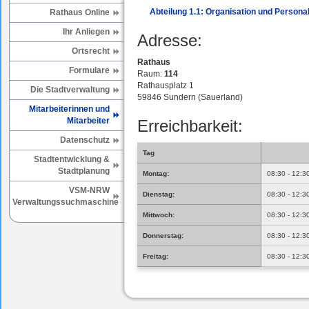
Abteilung 1.1: Organisation und Perso
Rathaus Online
Ihr Anliegen
Adresse:
Ortsrecht
Rathaus
Formulare
Raum:
114
Rathausplatz 1
Die Stadtverwaltung
59846 Sundern (Sauerland)
Mitarbeiterinnen und
Mitarbeiter
Erreichbarkeit:
Datenschutz
Tag
Stadtentwicklung &
Stadtplanung
Montag:
08:30 - 12:3
VSM-NRW
Dienstag:
08:30 - 12:3
Verwaltungssuchmaschine
Mittwoch:
08:30 - 12:3
Donnerstag:
08:30 - 12:3
Freitag:
08:30 - 12:3