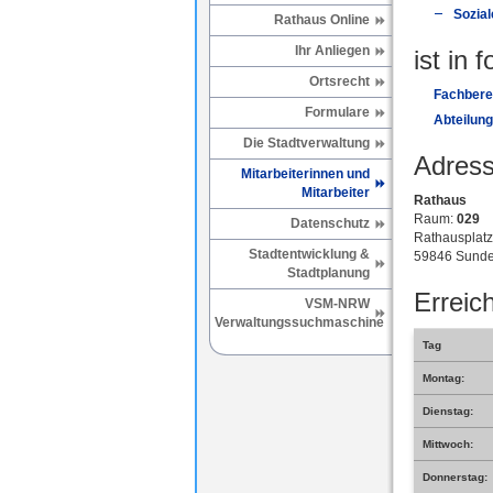
Sozial
Rathaus Online
Ihr Anliegen
ist in 
Ortsrecht
Fachberei
Formulare
Abteilung
Die Stadtverwaltung
Adress
Mitarbeiterinnen und
Mitarbeiter
Rathaus
Raum:
029
Datenschutz
Rathausplatz
Stadtentwicklung &
59846 Sunde
Stadtplanung
Erreich
VSM-NRW
Verwaltungssuchmaschine
Tag
Montag:
Dienstag:
Mittwoch:
Donnerstag: