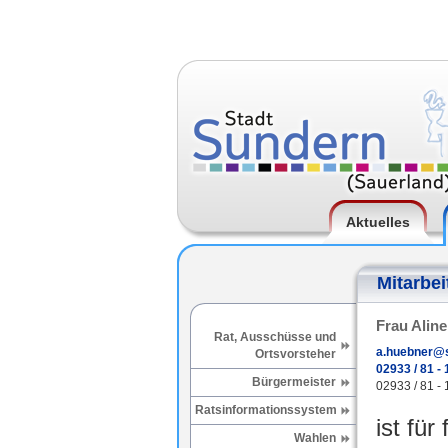
Aktuelles
Mitarbei
Frau Alin
Rat, Ausschüsse und
a.huebner@s
Ortsvorsteher
02933 / 81 - 
Bürgermeister
02933 / 81 - 
Ratsinformationssystem
ist für
Wahlen