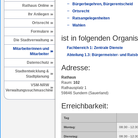
Bürgerbegehren, Bürgerentscheid
Rathaus Online
Ortsrecht
Ihr Anliegen
Ratsangelegenheiten
Ortsrecht
Wahlen
Formulare
ist in folgenden Organis
Die Stadtverwaltung
Fachbereich 1: Zentrale Dienste
Mitarbeiterinnen und
Mitarbeiter
Abteilung 1.3: Bürgermeister- und Rats
Datenschutz
Adresse:
Stadtentwicklung &
Stadtplanung
Rathaus
Raum:
102
VSM-NRW
Rathausplatz 1
Verwaltungssuchmaschine
59846 Sundern (Sauerland)
Erreichbarkeit:
Tag
Montag:
08:30 - 12:3
Dienstag:
08:30 - 12:3