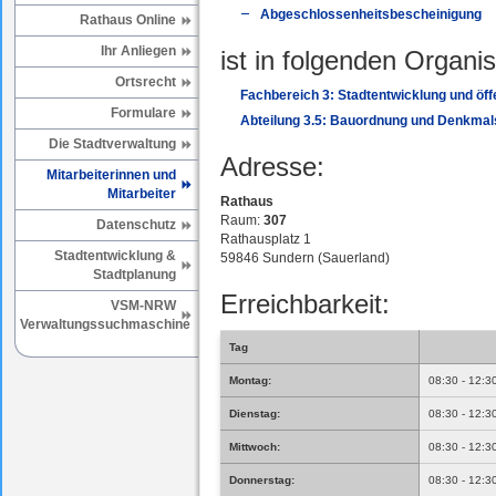
Abgeschlossenheitsbescheinigung
Rathaus Online
Ihr Anliegen
ist in folgenden Organis
Ortsrecht
Fachbereich 3: Stadtentwicklung und öffe
Formulare
Abteilung 3.5: Bauordnung und Denkmal
Die Stadtverwaltung
Adresse:
Mitarbeiterinnen und
Mitarbeiter
Rathaus
Raum:
307
Datenschutz
Rathausplatz 1
Stadtentwicklung &
59846 Sundern (Sauerland)
Stadtplanung
Erreichbarkeit:
VSM-NRW
Verwaltungssuchmaschine
Tag
Montag:
08:30 - 12:3
Dienstag:
08:30 - 12:3
Mittwoch:
08:30 - 12:3
Donnerstag:
08:30 - 12:3