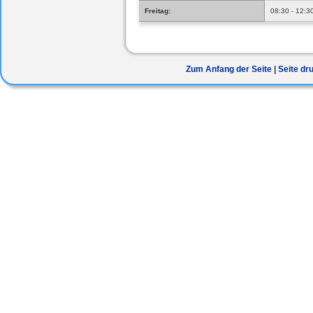
Freitag:
08:30 - 12:3
Zum Anfang der Seite
Seite dr