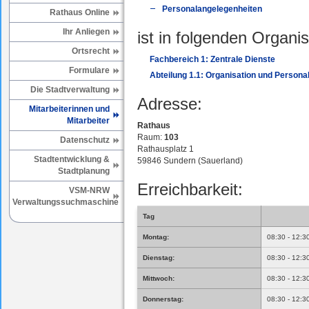
Personalangelegenheiten
Rathaus Online
Ihr Anliegen
ist in folgenden Organis
Ortsrecht
Fachbereich 1: Zentrale Dienste
Formulare
Abteilung 1.1: Organisation und Perso
Die Stadtverwaltung
Adresse:
Mitarbeiterinnen und
Mitarbeiter
Rathaus
Raum:
103
Datenschutz
Rathausplatz 1
Stadtentwicklung &
59846 Sundern (Sauerland)
Stadtplanung
Erreichbarkeit:
VSM-NRW
Verwaltungssuchmaschine
Tag
Montag:
08:30 - 12:3
Dienstag:
08:30 - 12:3
Mittwoch:
08:30 - 12:3
Donnerstag:
08:30 - 12:3