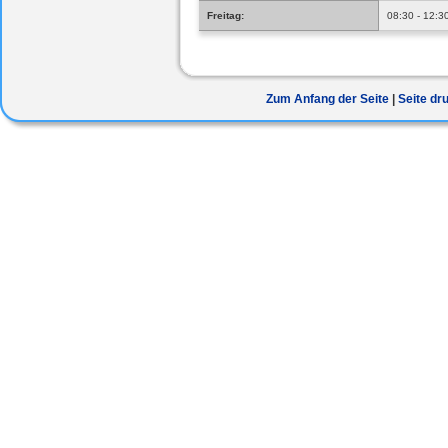
Freitag:
08:30 - 12:3
Zum Anfang der Seite
Seite dr