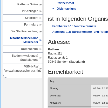
Partnerstadt
Rathaus Online
Gleichstellung
Ihr Anliegen
ist in folgenden Organis
Ortsrecht
Formulare
Fachbereich 1: Zentrale Dienste
Die Stadtverwaltung
Abteilung 1.3: Bürgermeister- und Rats
Mitarbeiterinnen und
Adresse:
Mitarbeiter
Datenschutz
Rathaus
Raum:
111
Stadtentwicklung &
Rathausplatz 1
Stadtplanung
59846 Sundern (Sauerland)
VSM-NRW
Erreichbarkeit:
Verwaltungssuchmaschine
Tag
Montag:
08:30 - 12:3
Dienstag:
08:30 - 12:3
Mittwoch:
08:30 - 12:3