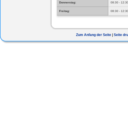
Donnerstag:
08:30 - 12:3
Freitag:
08:30 - 12:3
Zum Anfang der Seite
Seite dr