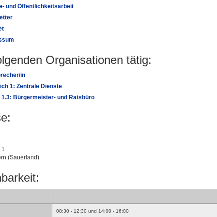
- und Öffentlichkeitsarbeit
etter
et
ssum
folgenden Organisationen tätig:
recher/in
ch 1: Zentrale Dienste
 1.3: Bürgermeister- und Ratsbüro
e:
 1
rn (Sauerland)
barkeit:
08:30 - 12:30 und 14:00 - 16:00