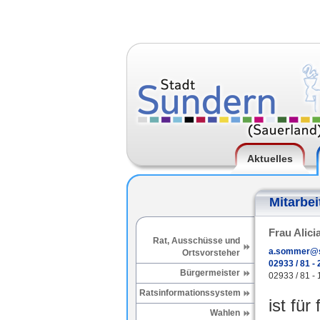
Aktuelles
Mitarbei
Frau Alic
Rat, Ausschüsse und
a.sommer@s
Ortsvorsteher
02933 / 81 - 
Bürgermeister
02933 / 81 - 
Ratsinformationssystem
ist für
Wahlen