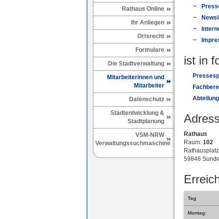
Presse
Rathaus Online
Newsl
Ihr Anliegen
Intern
Ortsrecht
Impre
Formulare
ist in 
Die Stadtverwaltung
Pressesp
Mitarbeiterinnen und
Mitarbeiter
Fachberei
Abteilung
Datenschutz
Stadtentwicklung &
Adress
Stadtplanung
Rathaus
VSM-NRW
Raum:
102
Verwaltungssuchmaschine
Rathausplatz
59846 Sunde
Erreich
Tag
Montag: