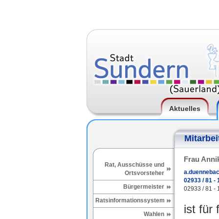
Aktuelles
Mitarbei
Frau Anni
Rat, Ausschüsse und
a.duennebac
Ortsvorsteher
02933 / 81 - 
Bürgermeister
02933 / 81 - 
Ratsinformationssystem
ist für
Wahlen