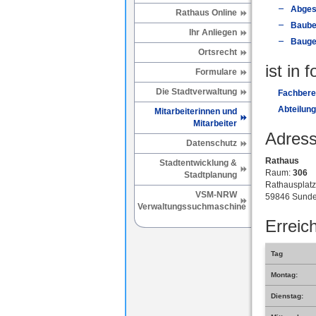
Abges
Rathaus Online
Baube
Ihr Anliegen
Bauge
Ortsrecht
ist in 
Formulare
Die Stadtverwaltung
Fachberei
Abteilun
Mitarbeiterinnen und
Mitarbeiter
Adress
Datenschutz
Rathaus
Stadtentwicklung &
Raum:
306
Stadtplanung
Rathausplatz
VSM-NRW
59846 Sunde
Verwaltungssuchmaschine
Erreich
Tag
Montag:
Dienstag: