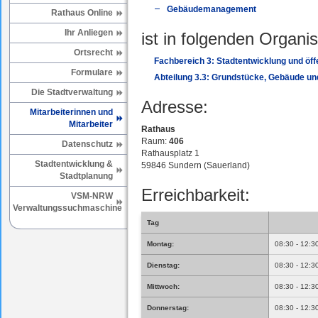
Gebäudemanagement
Rathaus Online
Ihr Anliegen
ist in folgenden Organis
Ortsrecht
Fachbereich 3: Stadtentwicklung und öffe
Formulare
Abteilung 3.3: Grundstücke, Gebäude un
Die Stadtverwaltung
Adresse:
Mitarbeiterinnen und
Mitarbeiter
Rathaus
Raum:
406
Datenschutz
Rathausplatz 1
Stadtentwicklung &
59846 Sundern (Sauerland)
Stadtplanung
Erreichbarkeit:
VSM-NRW
Verwaltungssuchmaschine
Tag
Montag:
08:30 - 12:3
Dienstag:
08:30 - 12:3
Mittwoch:
08:30 - 12:3
Donnerstag:
08:30 - 12:3