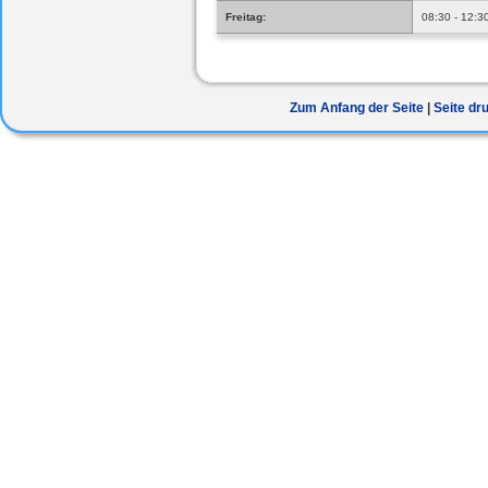
Freitag:
08:30 - 12:3
Zum Anfang der Seite
Seite dr