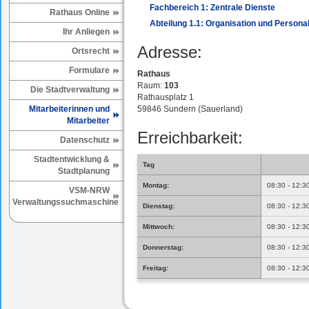
Fachbereich 1: Zentrale Dienste
Rathaus Online
Abteilung 1.1: Organisation und Perso
Ihr Anliegen
Adresse:
Ortsrecht
Formulare
Rathaus
Raum:
103
Die Stadtverwaltung
Rathausplatz 1
Mitarbeiterinnen und
59846 Sundern (Sauerland)
Mitarbeiter
Erreichbarkeit:
Datenschutz
Stadtentwicklung &
Tag
Stadtplanung
Montag:
08:30 - 12:3
VSM-NRW
Verwaltungssuchmaschine
Dienstag:
08:30 - 12:3
Mittwoch:
08:30 - 12:3
Donnerstag:
08:30 - 12:3
Freitag:
08:30 - 12:3