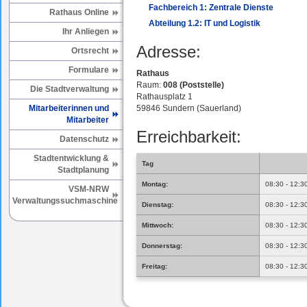
Fachbereich 1: Zentrale Dienste
Rathaus Online
Abteilung 1.2: IT und Logistik
Ihr Anliegen
Adresse:
Ortsrecht
Formulare
Rathaus
Raum:
008 (Poststelle)
Die Stadtverwaltung
Rathausplatz 1
Mitarbeiterinnen und
59846 Sundern (Sauerland)
Mitarbeiter
Erreichbarkeit:
Datenschutz
Stadtentwicklung &
Tag
Stadtplanung
Montag:
08:30 - 12:3
VSM-NRW
Verwaltungssuchmaschine
Dienstag:
08:30 - 12:3
Mittwoch:
08:30 - 12:3
Donnerstag:
08:30 - 12:3
Freitag:
08:30 - 12:3