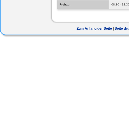
Freitag:
08:30 - 12:3
Zum Anfang der Seite
Seite dr