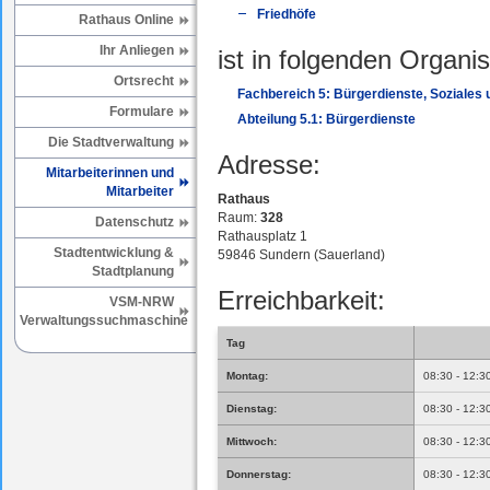
Friedhöfe
Rathaus Online
Ihr Anliegen
ist in folgenden Organis
Ortsrecht
Fachbereich 5: Bürgerdienste, Soziales
Formulare
Abteilung 5.1: Bürgerdienste
Die Stadtverwaltung
Adresse:
Mitarbeiterinnen und
Mitarbeiter
Rathaus
Raum:
328
Datenschutz
Rathausplatz 1
Stadtentwicklung &
59846 Sundern (Sauerland)
Stadtplanung
Erreichbarkeit:
VSM-NRW
Verwaltungssuchmaschine
Tag
Montag:
08:30 - 12:3
Dienstag:
08:30 - 12:3
Mittwoch:
08:30 - 12:3
Donnerstag:
08:30 - 12:3