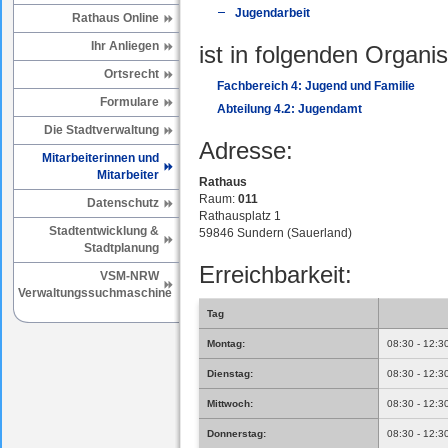
Jugendarbeit
Rathaus Online
Ihr Anliegen
ist in folgenden Organis
Ortsrecht
Fachbereich 4: Jugend und Familie
Formulare
Abteilung 4.2: Jugendamt
Die Stadtverwaltung
Adresse:
Mitarbeiterinnen und
Mitarbeiter
Rathaus
Raum:
011
Datenschutz
Rathausplatz 1
Stadtentwicklung &
59846 Sundern (Sauerland)
Stadtplanung
Erreichbarkeit:
VSM-NRW
Verwaltungssuchmaschine
Tag
Montag:
08:30 - 12:3
Dienstag:
08:30 - 12:3
Mittwoch:
08:30 - 12:3
Donnerstag:
08:30 - 12:3