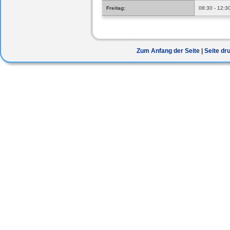
Freitag:
08:30 - 12:3
Zum Anfang der Seite
Seite dr