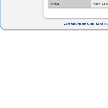
Freitag:
08:30 - 12:3
Zum Anfang der Seite
Seite dr