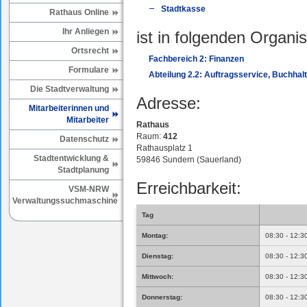
Stadtkasse
Rathaus Online
Ihr Anliegen
ist in folgenden Organis
Ortsrecht
Fachbereich 2: Finanzen
Formulare
Abteilung 2.2: Auftragsservice, Buchhal
Die Stadtverwaltung
Adresse:
Mitarbeiterinnen und
Mitarbeiter
Rathaus
Raum:
412
Datenschutz
Rathausplatz 1
Stadtentwicklung &
59846 Sundern (Sauerland)
Stadtplanung
Erreichbarkeit:
VSM-NRW
Verwaltungssuchmaschine
Tag
Montag:
08:30 - 12:3
Dienstag:
08:30 - 12:3
Mittwoch:
08:30 - 12:3
Donnerstag:
08:30 - 12:3