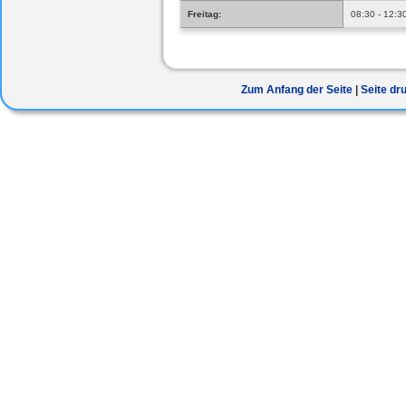
Freitag:
08:30 - 12:3
Zum Anfang der Seite
Seite dr