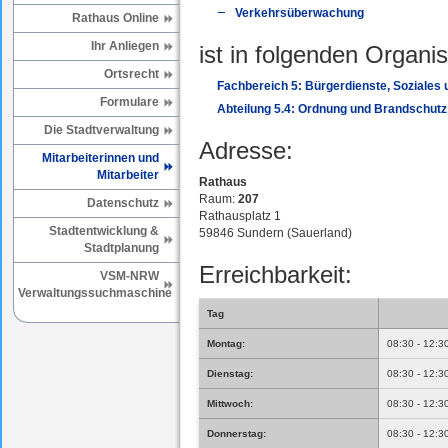
Verkehrsüberwachung
Rathaus Online
Ihr Anliegen
ist in folgenden Organis
Ortsrecht
Fachbereich 5: Bürgerdienste, Soziales
Formulare
Abteilung 5.4: Ordnung und Brandschutz
Die Stadtverwaltung
Adresse:
Mitarbeiterinnen und
Mitarbeiter
Rathaus
Raum:
207
Datenschutz
Rathausplatz 1
Stadtentwicklung &
59846 Sundern (Sauerland)
Stadtplanung
Erreichbarkeit:
VSM-NRW
Verwaltungssuchmaschine
Tag
Montag:
08:30 - 12:3
Dienstag:
08:30 - 12:3
Mittwoch:
08:30 - 12:3
Donnerstag:
08:30 - 12:3