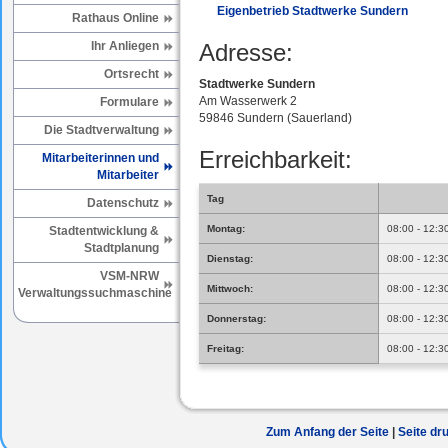
Eigenbetrieb Stadtwerke Sundern
Rathaus Online
Ihr Anliegen
Adresse:
Ortsrecht
Stadtwerke Sundern
Am Wasserwerk 2
Formulare
59846 Sundern (Sauerland)
Die Stadtverwaltung
Erreichbarkeit:
Mitarbeiterinnen und
Mitarbeiter
Tag
Datenschutz
Montag:
08:00 - 12:3
Stadtentwicklung &
Stadtplanung
Dienstag:
08:00 - 12:3
VSM-NRW
Mittwoch:
08:00 - 12:3
Verwaltungssuchmaschine
Donnerstag:
08:00 - 12:3
Freitag:
08:00 - 12:3
Zum Anfang der Seite
Seite dr