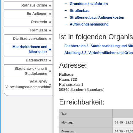
Grundstückszufahrten
Rathaus Online
Straßenbau
Ihr Anliegen
Straßenneubau / Anliegerkosten
Ortsrecht
Aufbruchgenehmigung
Formulare
ist in folgenden Organis
Die Stadtverwaltung
Fachbereich 3: Stadtentwicklung und öffe
Mitarbeiterinnen und
Mitarbeiter
Abteilung 3.2: Verkehrsflächen und Grü
Datenschutz
Adresse:
Stadtentwicklung &
Stadtplanung
Rathaus
Raum:
322
VSM-NRW
Rathausplatz 1
Verwaltungssuchmaschine
59846 Sundern (Sauerland)
Erreichbarkeit:
Tag
Montag:
08:30 - 12:3
Dienstag:
08:30 - 12:3