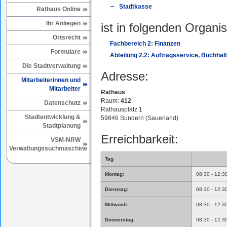
Stadtkasse
Rathaus Online
Ihr Anliegen
ist in folgenden Organis
Ortsrecht
Fachbereich 2: Finanzen
Formulare
Abteilung 2.2: Auftragsservice, Buchhal
Die Stadtverwaltung
Adresse:
Mitarbeiterinnen und
Mitarbeiter
Rathaus
Raum:
412
Datenschutz
Rathausplatz 1
Stadtentwicklung &
59846 Sundern (Sauerland)
Stadtplanung
Erreichbarkeit:
VSM-NRW
Verwaltungssuchmaschine
Tag
Montag:
08:30 - 12:3
Dienstag:
08:30 - 12:3
Mittwoch:
08:30 - 12:3
Donnerstag:
08:30 - 12:3