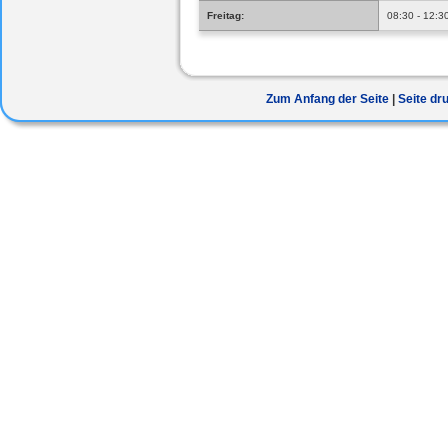
Freitag:
08:30 - 12:3
Zum Anfang der Seite
Seite dr