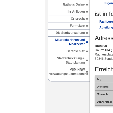
Jugen
Rathaus Online
Ihr Anliegen
ist in 
Ortsrecht
Fachberei
Formulare
Abteilung
Die Stadtverwaltung
Adress
Mitarbeiterinnen und
Mitarbeiter
Rathaus
Raum:
104 (
Datenschutz
Rathausplatz
Stadtentwicklung &
59846 Sunde
Stadtplanung
Erreich
VSM-NRW
Verwaltungssuchmaschine
Tag
Dienstag:
Mittwoch:
Donnerstag: