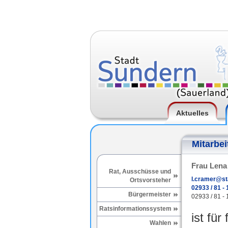
Aktuelles
Mitarbei
Frau Lena
Rat, Ausschüsse und
l.cramer@st
Ortsvorsteher
02933 / 81 - 
Bürgermeister
02933 / 81 - 
Ratsinformationssystem
ist für
Wahlen