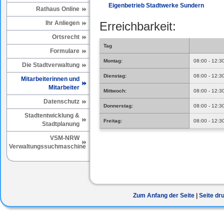
Eigenbetrieb Stadtwerke Sundern
Rathaus Online
Ihr Anliegen
Erreichbarkeit:
Ortsrecht
Tag
Formulare
Montag:
08:00 - 12:3
Die Stadtverwaltung
Dienstag:
08:00 - 12:3
Mitarbeiterinnen und
Mitarbeiter
Mittwoch:
08:00 - 12:3
Datenschutz
Donnerstag:
08:00 - 12:3
Stadtentwicklung &
Freitag:
08:00 - 12:3
Stadtplanung
VSM-NRW
Verwaltungssuchmaschine
Zum Anfang der Seite
Seite dr