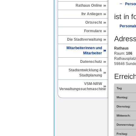
Perso
Rathaus Online
Ihr Anliegen
ist in 
Ortsrecht
Personal
Formulare
Adress
Die Stadtverwaltung
Mitarbeiterinnen und
Rathaus
Mitarbeiter
Raum:
106
Rathausplatz
Datenschutz
59846 Sunde
Stadtentwicklung &
Erreich
Stadtplanung
VSM-NRW
Tag
Verwaltungssuchmaschine
Montag:
Dienstag:
Mittwoch:
Donnerstag:
Freitag: