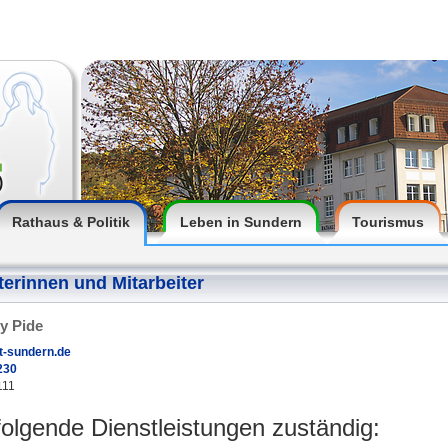
Rathaus & Politik
Leben in Sundern
Tourismus
terinnen und Mitarbeiter
y Pide
t-sundern.de
230
111
 folgende Dienstleistungen zuständig: