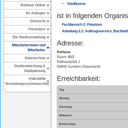
Stadtkasse
Rathaus Online
Ihr Anliegen
ist in folgenden Organis
Ortsrecht
Fachbereich 2: Finanzen
Formulare
Abteilung 2.2: Auftragsservice, Buchhal
Die Stadtverwaltung
Adresse:
Mitarbeiterinnen und
Mitarbeiter
Rathaus
Raum:
413
Datenschutz
Rathausplatz 1
Stadtentwicklung &
59846 Sundern (Sauerland)
Stadtplanung
Erreichbarkeit:
VSM-NRW
Verwaltungssuchmaschine
Tag
Montag:
Dienstag:
Mittwoch:
Donnerstag: