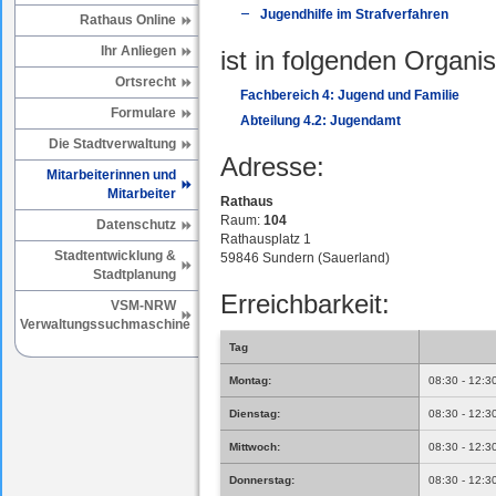
Jugendhilfe im Strafverfahren
Rathaus Online
Ihr Anliegen
ist in folgenden Organis
Ortsrecht
Fachbereich 4: Jugend und Familie
Formulare
Abteilung 4.2: Jugendamt
Die Stadtverwaltung
Adresse:
Mitarbeiterinnen und
Mitarbeiter
Rathaus
Raum:
104
Datenschutz
Rathausplatz 1
Stadtentwicklung &
59846 Sundern (Sauerland)
Stadtplanung
Erreichbarkeit:
VSM-NRW
Verwaltungssuchmaschine
Tag
Montag:
08:30 - 12:3
Dienstag:
08:30 - 12:3
Mittwoch:
08:30 - 12:3
Donnerstag:
08:30 - 12:3