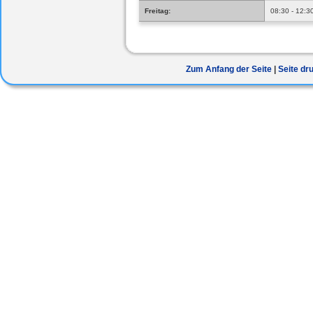
Freitag:
08:30 - 12:3
Zum Anfang der Seite
Seite dr