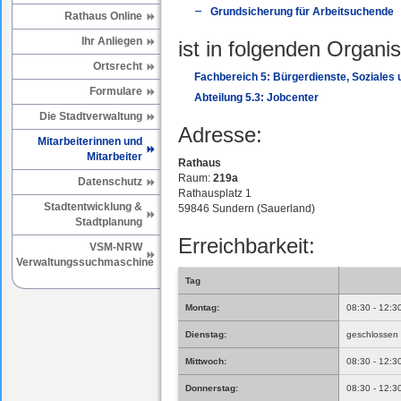
Grundsicherung für Arbeitsuchende
Rathaus Online
Ihr Anliegen
ist in folgenden Organis
Ortsrecht
Fachbereich 5: Bürgerdienste, Soziales
Formulare
Abteilung 5.3: Jobcenter
Die Stadtverwaltung
Adresse:
Mitarbeiterinnen und
Mitarbeiter
Rathaus
Raum:
219a
Datenschutz
Rathausplatz 1
Stadtentwicklung &
59846 Sundern (Sauerland)
Stadtplanung
Erreichbarkeit:
VSM-NRW
Verwaltungssuchmaschine
Tag
Montag:
08:30 - 12:3
Dienstag:
geschlossen
Mittwoch:
08:30 - 12:3
Donnerstag:
08:30 - 12:3