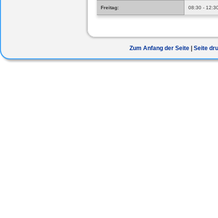
Freitag:
08:30 - 12:3
Zum Anfang der Seite
Seite dr