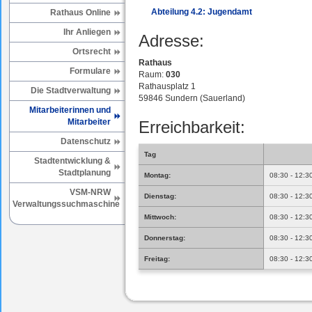
Abteilung 4.2: Jugendamt
Rathaus Online
Ihr Anliegen
Adresse:
Ortsrecht
Rathaus
Formulare
Raum:
030
Rathausplatz 1
Die Stadtverwaltung
59846 Sundern (Sauerland)
Mitarbeiterinnen und
Mitarbeiter
Erreichbarkeit:
Datenschutz
Tag
Stadtentwicklung &
Stadtplanung
Montag:
08:30 - 12:3
VSM-NRW
Dienstag:
08:30 - 12:3
Verwaltungssuchmaschine
Mittwoch:
08:30 - 12:3
Donnerstag:
08:30 - 12:3
Freitag:
08:30 - 12:3