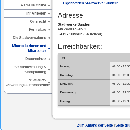
Eigenbetrieb Stadtwerke Sundern
Rathaus Online
Ihr Anliegen
Adresse:
Ortsrecht
Stadtwerke Sundern
Am Wasserwerk 2
Formulare
59846 Sundern (Sauerland)
Die Stadtverwaltung
Erreichbarkeit:
Mitarbeiterinnen und
Mitarbeiter
Tag
Datenschutz
Montag:
08:00 - 12:3
Stadtentwicklung &
Stadtplanung
Dienstag:
08:00 - 12:3
VSM-NRW
Mittwoch:
08:00 - 12:3
Verwaltungssuchmaschine
Donnerstag:
08:00 - 12:3
Freitag:
08:00 - 12:3
Zum Anfang der Seite
Seite dr