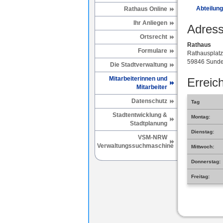
Abteilung
Rathaus Online
Ihr Anliegen
Adress
Ortsrecht
Rathaus
Formulare
Rathausplatz
59846 Sunde
Die Stadtverwaltung
Mitarbeiterinnen und
Erreich
Mitarbeiter
Datenschutz
Tag
Stadtentwicklung &
Montag:
Stadtplanung
Dienstag:
VSM-NRW
Verwaltungssuchmaschine
Mittwoch:
Donnerstag:
Freitag: