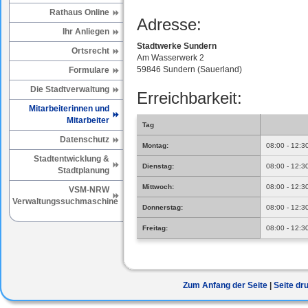
Rathaus Online
Adresse:
Ihr Anliegen
Stadtwerke Sundern
Ortsrecht
Am Wasserwerk 2
59846 Sundern (Sauerland)
Formulare
Die Stadtverwaltung
Erreichbarkeit:
Mitarbeiterinnen und
Mitarbeiter
Tag
Datenschutz
Montag:
08:00 - 12:3
Stadtentwicklung &
Dienstag:
08:00 - 12:3
Stadtplanung
Mittwoch:
08:00 - 12:3
VSM-NRW
Verwaltungssuchmaschine
Donnerstag:
08:00 - 12:3
Freitag:
08:00 - 12:3
Zum Anfang der Seite
Seite dr