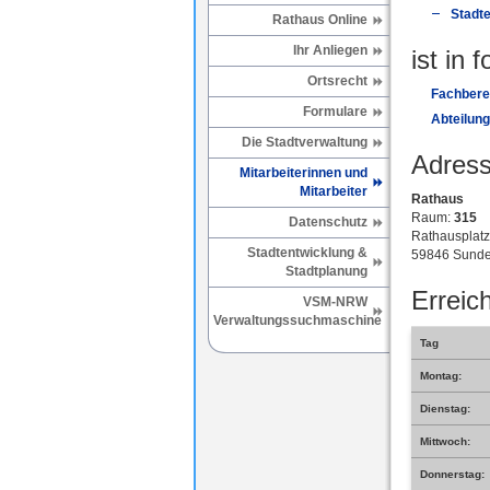
Stadt
Rathaus Online
Ihr Anliegen
ist in 
Ortsrecht
Fachberei
Formulare
Abteilung
Die Stadtverwaltung
Adress
Mitarbeiterinnen und
Mitarbeiter
Rathaus
Raum:
315
Datenschutz
Rathausplatz
Stadtentwicklung &
59846 Sunde
Stadtplanung
Erreich
VSM-NRW
Verwaltungssuchmaschine
Tag
Montag:
Dienstag:
Mittwoch:
Donnerstag: