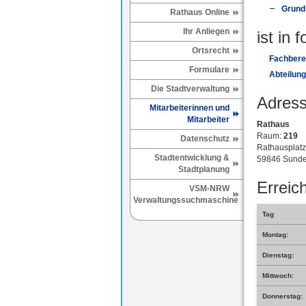
Grund
Rathaus Online
Ihr Anliegen
ist in 
Ortsrecht
Fachberei
Formulare
Abteilung
Die Stadtverwaltung
Adress
Mitarbeiterinnen und
Mitarbeiter
Rathaus
Raum:
219
Datenschutz
Rathausplatz
Stadtentwicklung &
59846 Sunde
Stadtplanung
Erreich
VSM-NRW
Verwaltungssuchmaschine
Tag
Montag:
Dienstag:
Mittwoch:
Donnerstag: