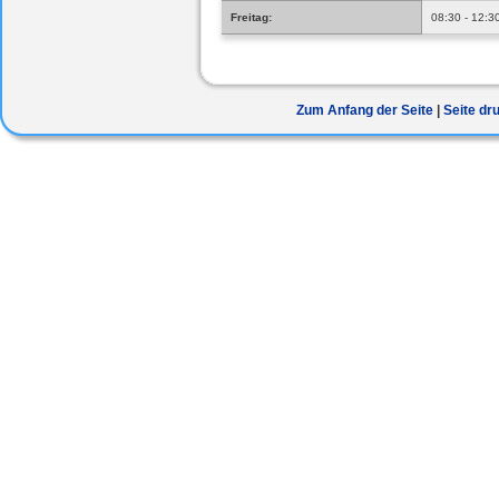
Freitag:
08:30 - 12:3
Zum Anfang der Seite
Seite dr