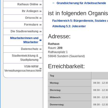
Grundsicherung für Arbeitsuchende
Rathaus Online
Ihr Anliegen
ist in folgenden Organis
Ortsrecht
Fachbereich 5: Bürgerdienste, Soziales
Formulare
Abteilung 5.3: Jobcenter
Die Stadtverwaltung
Adresse:
Mitarbeiterinnen und
Mitarbeiter
Rathaus
Raum:
209
Datenschutz
Rathausplatz 1
Stadtentwicklung &
59846 Sundern (Sauerland)
Stadtplanung
Erreichbarkeit:
VSM-NRW
Verwaltungssuchmaschine
Tag
Montag:
08:30 - 12:3
Dienstag:
08:30 - 12:3
Mittwoch:
08:30 - 12:3
Donnerstag:
08:30 - 12:3