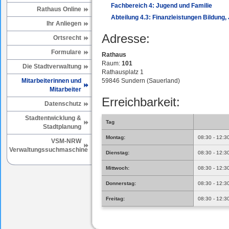
Fachbereich 4: Jugend und Familie
Rathaus Online
Abteilung 4.3: Finanzleistungen Bildung,
Ihr Anliegen
Adresse:
Ortsrecht
Formulare
Rathaus
Raum:
101
Die Stadtverwaltung
Rathausplatz 1
Mitarbeiterinnen und
59846 Sundern (Sauerland)
Mitarbeiter
Erreichbarkeit:
Datenschutz
Stadtentwicklung &
Tag
Stadtplanung
Montag:
08:30 - 12:3
VSM-NRW
Verwaltungssuchmaschine
Dienstag:
08:30 - 12:3
Mittwoch:
08:30 - 12:3
Donnerstag:
08:30 - 12:3
Freitag:
08:30 - 12:3