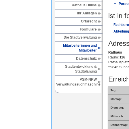
Perso
Rathaus Online
Ihr Anliegen
ist in 
Ortsrecht
Fachberei
Formulare
Abteilun
Die Stadtverwaltung
Adress
Mitarbeiterinnen und
Mitarbeiter
Rathaus
Raum:
116
Datenschutz
Rathausplatz
Stadtentwicklung &
59846 Sunde
Stadtplanung
Erreich
VSM-NRW
Verwaltungssuchmaschine
Tag
Montag:
Dienstag:
Mittwoch:
Donnerstag: