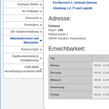
Fachbereich 1: Zentrale Dienste
Rathaus Online
Abteilung 1.2: IT und Logistik
Ihr Anliegen
Adresse:
Ortsrecht
Formulare
Rathaus
Raum:
108
Die Stadtverwaltung
Rathausplatz 1
Mitarbeiterinnen und
59846 Sundern (Sauerland)
Mitarbeiter
Erreichbarkeit:
Datenschutz
Stadtentwicklung &
Tag
Stadtplanung
Montag:
08:30 - 12:3
VSM-NRW
Verwaltungssuchmaschine
Dienstag:
08:30 - 12:3
Mittwoch:
08:30 - 12:3
Donnerstag:
08:30 - 12:3
Freitag:
08:30 - 12:3